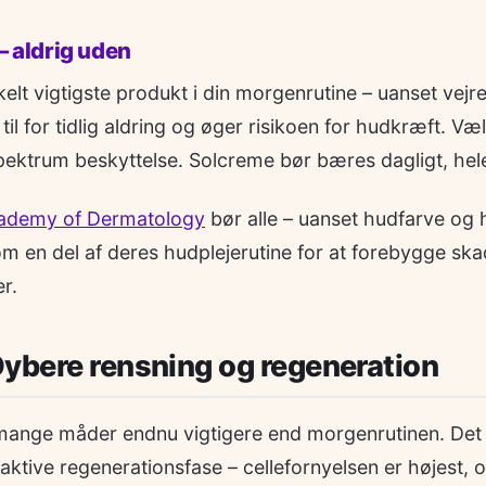
– aldrig uden
elt vigtigste produkt i din morgenrutine – uanset vejr
il for tidlig aldring og øger risikoen for hudkræft. Væ
ktrum beskyttelse. Solcreme bør bæres dagligt, hele
ademy of Dermatology
bør alle – uanset hudfarve og
m en del af deres hudplejerutine for at forebygge ska
r.
ybere rensning og regeneration
 mange måder endnu vigtigere end morgenrutinen. Det 
 aktive regenerationsfase – cellefornyelsen er højest,