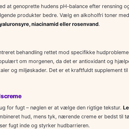
ed at genoprette hudens pH-balance efter rensning o
følgende produkter bedre. Vælg en alkoholfri toner me
yaluronsyre, niacinamid eller rosenvand
.
treret behandling rettet mod specifikke hudprobleme
opulært om morgenen, da det er antioxidant og hjælp
ler og miljøskader. Det er et kraftfuldt supplement til
edscreme
ug for fugt – nøglen er at vælge den rigtige tekstur.
Le
kombineret hud, mens tyk, nærende creme er bedst til t
er fugt inde og styrker hudbarrieren.