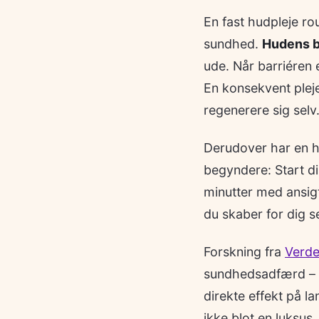
En fast hudpleje ro
sundhed.
Hudens b
ude. Når barriéren 
En konsekvent pleje
regenerere sig selv
Derudover har en h
begyndere: Start di
minutter med ansig
du skaber for dig s
Forskning fra
Verde
sundhedsadfærd – h
direkte effekt på l
ikke blot en luksus.