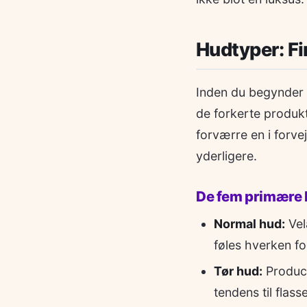
Hudtyper: Fi
Inden du begynder a
de forkerte produk
forværre en i forve
yderligere.
De fem primære 
Normal hud:
Vel
føles hverken for
Tør hud:
Produce
tendens til flass