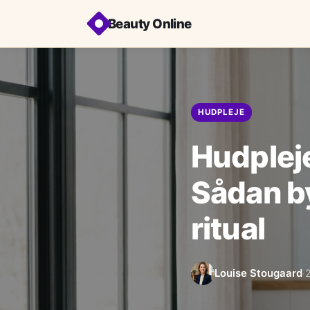
Beauty Online
HUDPLEJE
Hudpleje
Sådan by
ritual
Louise Stougaard
·