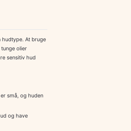
n hudtype. At bruge
tunge olier
re sensitiv hud
 er små, og huden
 ud og have