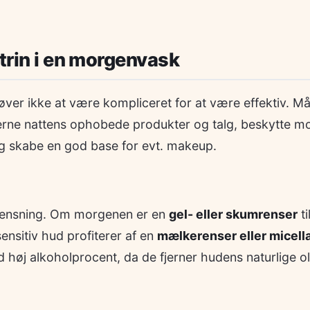
 trin i en morgenvask
er ikke at være kompliceret for at være effektiv. Mål
erne nattens ophobede produkter og talg, beskytte m
og skabe en god base for evt. makeup.
 rensning. Om morgenen er en
gel- eller skumrenser
ti
sensitiv hud profiterer af en
mælkerenser eller micella
høj alkoholprocent, da de fjerner hudens naturlige ol