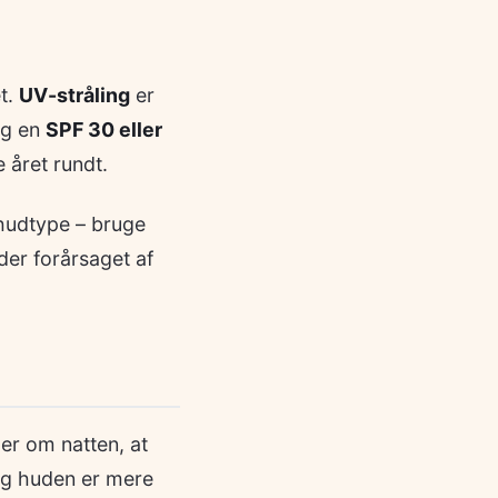
et.
UV-stråling
er
lg en
SPF 30 eller
 året rundt.
 hudtype – bruge
der forårsaget af
er om natten, at
 og huden er mere