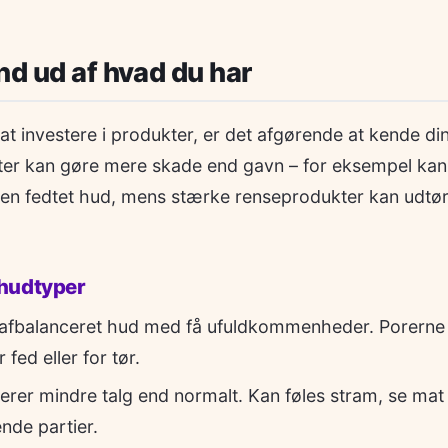
nd ud af hvad du har
t investere i produkter, er det afgørende at kende di
ter kan gøre mere skade end gavn – for eksempel kan 
jen fedtet hud, mens stærke renseprodukter kan udtør
hudtyper
afbalanceret hud med få ufuldkommenheder. Porerne
 fed eller for tør.
rer mindre talg end normalt. Kan føles stram, se mat
ende partier.