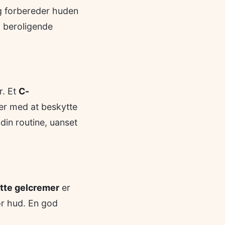
g forbereder huden
d beroligende
r. Et
C-
er med at beskytte
 din routine, uanset
tte gelcremer
er
ør hud. En god