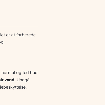
et er at forberede
od
l normal og fed hud
ir vand
. Undgå
iebeskyttelse.