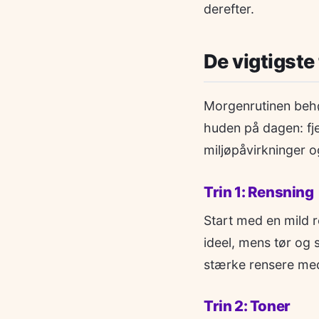
derefter.
De vigtigste
Morgenrutinen behøv
huden på dagen: fj
miljøpåvirkninger 
Trin 1: Rensning
Start med en mild
ideel, mens tør og 
stærke rensere med 
Trin 2: Toner