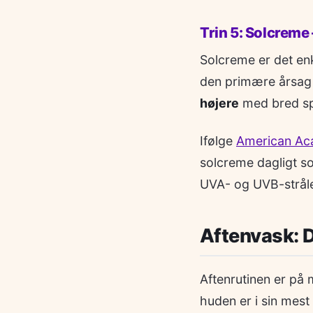
Trin 5: Solcreme 
Solcreme er det enk
den primære årsag t
højere
med bred spe
Ifølge
American Ac
solcreme dagligt so
UVA- og UVB-stråle
Aftenvask: D
Aftenrutinen er på
huden er i sin mest