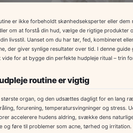
utine er ikke forbeholdt skønhedseksperter eller d
ler om at forstå din hud, vælge de rigtige produkter 
 din livsstil. Uanset om du har tør, fed, kombineret elle
e, der giver synlige resultater over tid. I denne guide
ide for at bygge din perfekte hudpleje ritual – trin for
udpleje routine er vigtig
største organ, og den udsættes dagligt for en lang r
tråling, forurening, temperatursvingninger og stress.
torer accelerere hudens aldring, svække dens naturlig
e og føre til problemer som acne, tørhed og irritation.