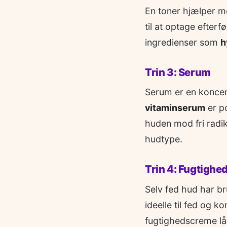
En toner hjælper m
til at optage efter
ingredienser som
h
Trin 3: Serum
Serum er en koncen
vitaminserum
er p
huden mod fri radika
hudtype.
Trin 4: Fugtigh
Selv fed hud har br
ideelle til fed og 
fugtighedscreme lås