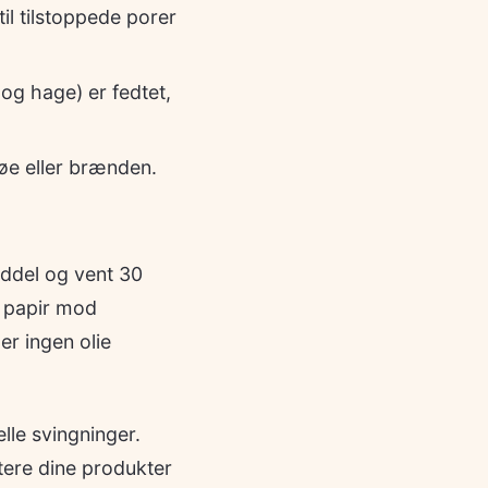
il tilstoppede porer
g hage) er fedtet,
øe eller brænden.
iddel og vent 30
g papir mod
ler ingen olie
le svingninger.
tere dine produkter