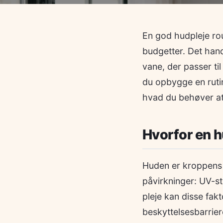
En god hudpleje ro
budgetter. Det hand
vane, der passer til
du opbygge en rutin
hvad du behøver at v
Hvorfor en h
Huden er kroppens 
påvirkninger: UV-s
pleje kan disse fak
beskyttelsesbarrier