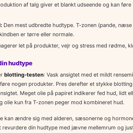
duktion af talg giver et blankt udseende og kan føre t
:
Den mest udbredte hudtype. T-zonen (pande, næse o
indben er tørre eller normale.
agerer let på produkter, vejr og stress med rødme, kl
din hudtype
er
blotting-testen
: Vask ansigtet med et mildt rensem
føre nogen produkter. Pres derefter et stykke blottin
ansigtet. Meget olie på papiret indikerer fed hud, lidt el
 og olie kun fra T-zonen peger mod kombineret hud.
pe kan ændre sig med alderen, sæsonerne og hormonel
at revurdere din hudtype med jævne mellemrum og jus