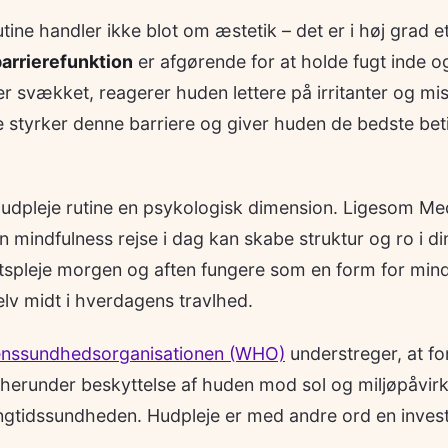
utine handler ikke blot om æstetik – det er i høj grad
arrierefunktion
er afgørende for at holde fugt inde og
er svækket, reagerer huden lettere på irritanter og mis
 styrker denne barriere og giver huden de bedste beti
.
udpleje rutine en psykologisk dimension. Ligesom Med
n mindfulness rejse i dag kan skabe struktur og ro i di
tspleje morgen og aften fungere som en form for mind
elv midt i hverdagens travlhed.
nssundhedsorganisationen (WHO)
understreger, at f
erunder beskyttelse af huden mod sol og miljøpåvirk
angtidssundheden. Hudpleje er med andre ord en investe