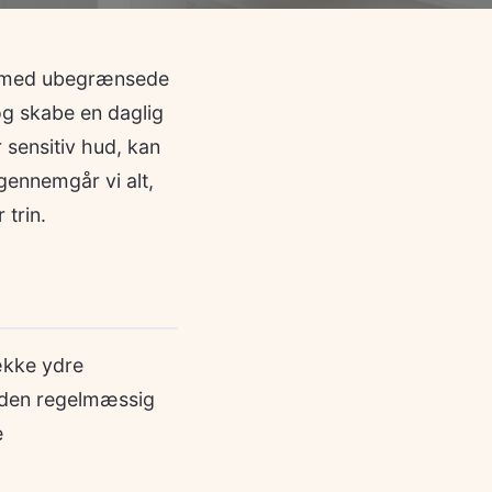
em med ubegrænsede
og skabe en daglig
r sensitiv hud, kan
 gennemgår vi alt,
 trin.
ække ydre
 Uden regelmæssig
e