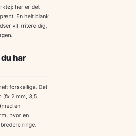
ktøj: her er det
 pænt. En helt blank
ser vil irritere dig,
agen.
 du har
lt forskellige. Det
n (fx 2 mm, 3,5
” (med en
orm, hvor en
 bredere ringe.