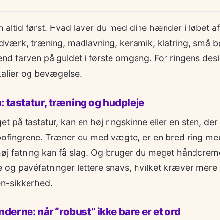
altid først: Hvad laver du med dine hænder i løbet a
dværk, træning, madlavning, keramik, klatring, små b
 end farven på guldet i første omgang. For ringens desi
ikalier og bevægelse.
: tastatur, træning og hudpleje
t på tastatur, kan en høj ringskinne eller en sten, der 
bofingrene. Træner du med vægte, er en bred ring med
høj fatning kan få slag. Og bruger du meget håndcreme
 og pavéfatninger lettere snavs, hvilket kræver mere 
en-sikkerhed.
erne: når “robust” ikke bare er et ord