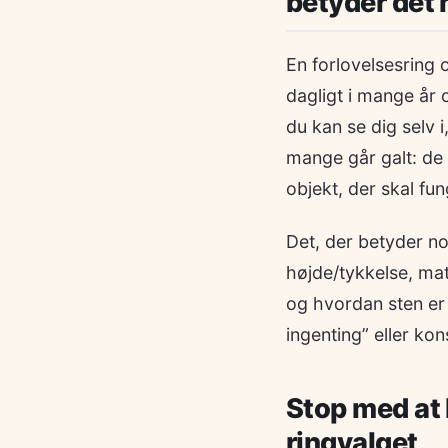
betyder det
En forlovelsesring o
dagligt i mange år 
du kan se dig selv i
mange går galt: de 
objekt, der skal fu
Det, der betyder no
højde/tykkelse, mate
og hvordan sten er 
ingenting” eller kon
Stop med at k
ringvalget