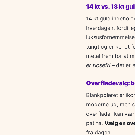
14 kt vs. 18 kt gu
14 kt guld indehold
hverdagen, fordi le
luksusfornemmelse, 
tungt og er kendt f
metal frem for at m
er ridsefri
– det er 
Overfladevalg: b
Blankpoleret er ikon
moderne ud, men sk
overflader kan vær
patina.
Vælg en ove
fra dagen.