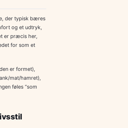
ge, der typisk bæres
fort og et udtryk,
et er præcis her,
edet for som et
 den er formet),
blank/mat/hamret),
ingen føles “som
ivsstil