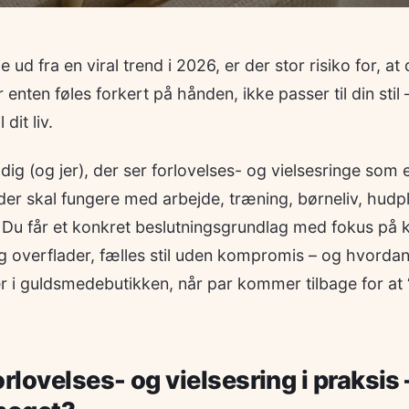
 ud fra en viral trend i 2026, er der stor risiko for, a
nten føles forkert på hånden, ikke passer til din stil 
 dit liv.
 dig (og jer), der ser forlovelses- og vielsesringe som 
er skal fungere med arbejde, træning, børneliv, hudple
. Du får et konkret beslutningsgrundlag med fokus på
 og overflader, fælles stil uden kompromis – og hvord
ser i guldsmedebutikken, når par kommer tilbage for at “
rlovelses- og vielsesring i praksis 