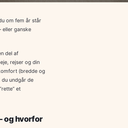
t du om fem år står
– eller ganske
en del af
je, rejser og din
 komfort (bredde og
an du undgår de
rette” et
– og hvorfor