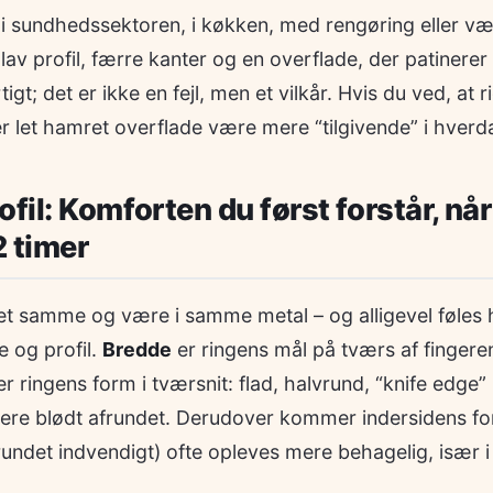
r i sundhedssektoren, i køkken, med rengøring eller vær
 lav profil, færre kanter og en overflade, der patinerer
tigt; det er ikke en fejl, men et vilkår. Hvis du ved, at rid
er let hamret overflade være mere “tilgivende” i hverd
fil: Komforten du først forstår, når
2 timer
et samme og være i samme metal – og alligevel føles he
 og profil.
Bredde
er ringens mål på tværs af fingere
r ringens form i tværsnit: flad, halvrund, “knife edge
 mere blødt afrundet. Derudover kommer indersidens f
afrundet indvendigt) ofte opleves mere behagelig, især i