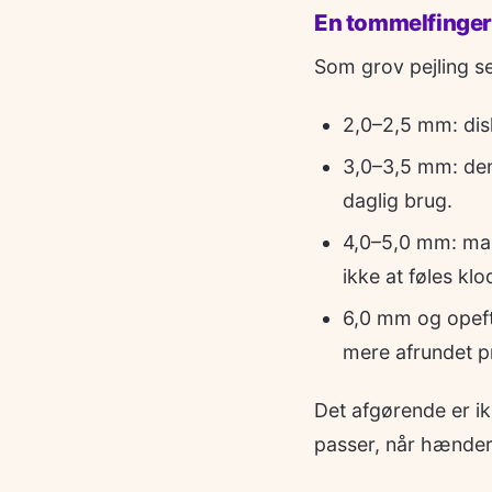
En tommelfingerr
Som grov pejling se
2,0–2,5 mm: disk
3,0–3,5 mm: den 
daglig brug.
4,0–5,0 mm: mark
ikke at føles klo
6,0 mm og opeft
mere afrundet pr
Det afgørende er ik
passer, når hændern