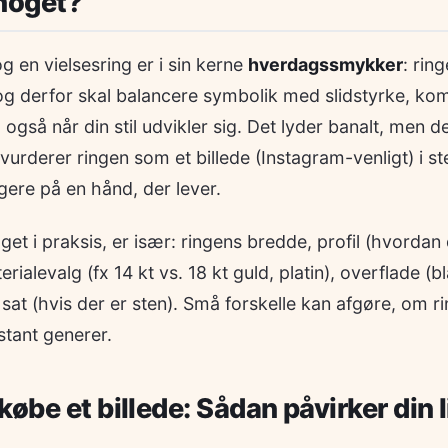
 noget?
g en vielsesring er i sin kerne
hverdagssmykker
: rin
og derfor skal balancere symbolik med slidstyrke, kom
, også når din stil udvikler sig. Det lyder banalt, men d
vurderer ringen som et billede (Instagram-venligt) i st
ngere på en hånd, der lever.
get i praksis, er især: ringens bredde, profil (hvordan
rialevalg (fx 14 kt vs. 18 kt guld, platin), overflade (
sat (hvis der er sten). Små forskelle kan afgøre, om r
stant generer.
øbe et billede: Sådan påvirker din l