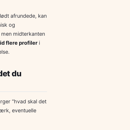
blødt afrundede, kan
isk og
, men midterkanten
id flere profiler
i
lse.
det du
rger “hvad skal det
ærk, eventuelle