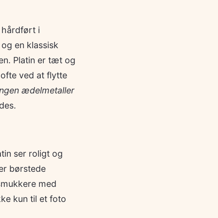
hårdført i
 og en klassisk
n. Platin er tæt og
fte ved at flytte
Ingen ædelmetaller
des.
tin ser roligt og
er børstede
r smukkere med
ke kun til et foto