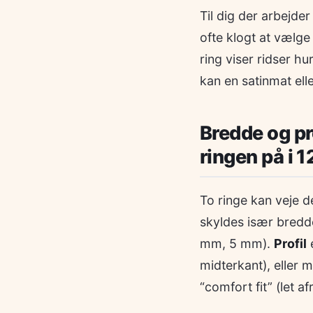
Til dig der arbejde
ofte klogt at vælge
ring viser ridser hur
kan en satinmat ell
Bredde og pro
ringen på i 1
To ringe kan veje d
skyldes især bredde
mm, 5 mm).
Profil
e
midterkant), eller
“comfort fit” (let 