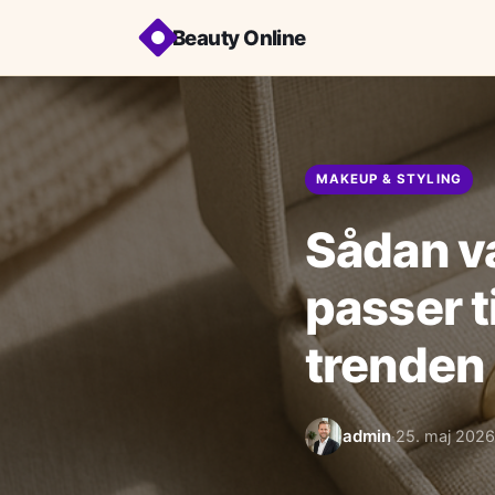
Beauty Online
MAKEUP & STYLING
Sådan væ
passer ti
trenden
admin
25. maj 2026
·