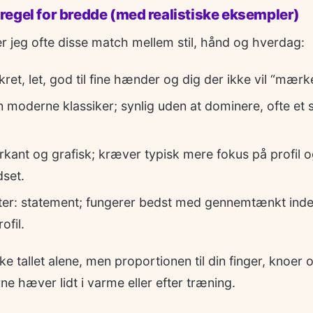
egel for bredde (med realistiske eksempler)
r jeg ofte disse match mellem stil, hånd og hverdag:
ret, let, god til fine hænder og dig der ikke vil “mær
moderne klassiker; synlig uden at dominere, ofte et si
ant og grafisk; kræver typisk mere fokus på profil og
dset.
er: statement; fungerer bedst med gennemtænkt inder
ofil.
ke tallet alene, men proportionen til din finger, knoer
e hæver lidt i varme eller efter træning.