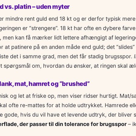
ld vs. platin – uden myter
er mindre rent guld end 18 kt og er derfor typisk mere 
geringen er “strengere”. 18 kt har ofte en dybere farve
men kan få mærker lidt lettere afhængigt af legeringe
or at patinere på en anden måde end guld; det “slides” o
iste det i samme grad, men det får stadig brugsspor.
et spørgsmål om, hvordan du ønsker, at ringen skal æl
lank, mat, hamret og “brushed”
isk og let at friske op, men viser ridser hurtigt. Mat/sa
al ofte re-mattes for at holde udtrykket. Hamrede ell
e gode, hvis du vil have et levende udtryk, der blive
rflade, der passer til din tolerance for brugsspor
– ik