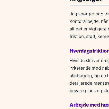
Jeg spørger næsten 
Kontorarbejde, hån
alt det er vigtigere
friktion, stød, kem
Hverdagsfriktion
Hvis du skriver mege
irriterende mod na
ubehagelig, og en 
detaljerede mønstre
bevare glans og st
Arbejde med hænd