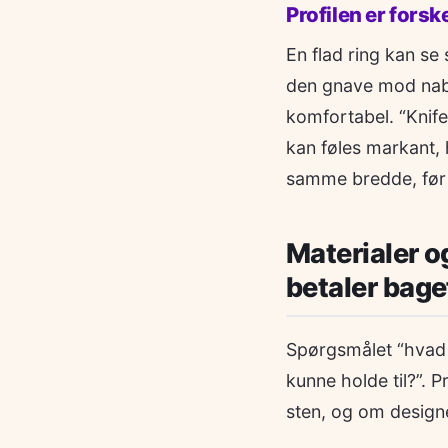
Profilen er forsk
En flad ring kan se
den gnave mod nabo
komfortabel. “Knif
kan føles markant, 
samme bredde, før d
Materialer og
betaler bage
Spørgsmålet “hvad 
kunne holde til?”. 
sten, og om design