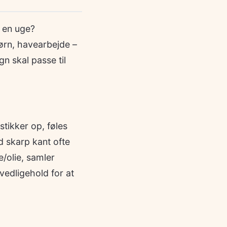
f en uge?
ørn, havearbejde –
gn skal passe til
stikker op, føles
 skarp kant ofte
/olie, samler
vedligehold for at