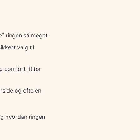
ke” ringen så meget.
kkert valg til
 comfort fit for
side og ofte en
 og hvordan ringen